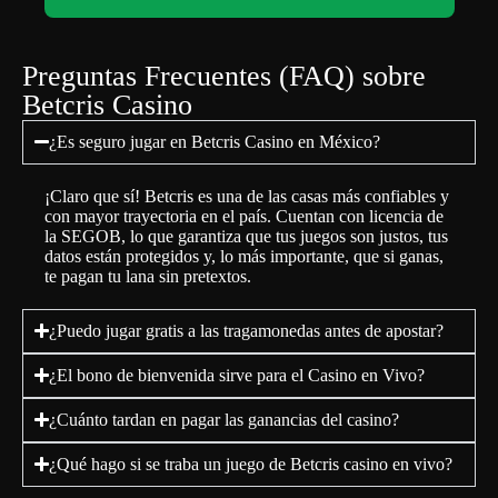
Preguntas Frecuentes (FAQ) sobre
Betcris Casino
¿Es seguro jugar en Betcris Casino en México?
¡Claro que sí! Betcris es una de las casas más confiables y
con mayor trayectoria en el país. Cuentan con licencia de
la SEGOB, lo que garantiza que tus juegos son justos, tus
datos están protegidos y, lo más importante, que si ganas,
te pagan tu lana sin pretextos.
¿Puedo jugar gratis a las tragamonedas antes de apostar?
¿El bono de bienvenida sirve para el Casino en Vivo?
¿Cuánto tardan en pagar las ganancias del casino?
¿Qué hago si se traba un juego de Betcris casino en vivo?