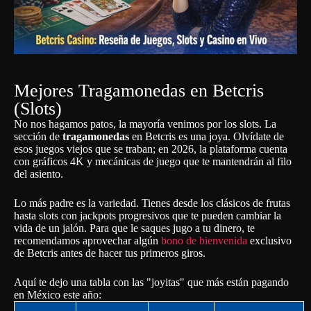
Mejores Tragamonedas en Betcris
(Slots)
No nos hagamos patos, la mayoría venimos por los slots. La
sección de
tragamonedas
en Betcris es una joya. Olvídate de
esos juegos viejos que se traban; en 2026, la plataforma cuenta
con gráficos 4K y mecánicas de juego que te mantendrán al filo
del asiento.
Lo más padre es la variedad. Tienes desde los clásicos de frutas
hasta slots con jackpots progresivos que te pueden cambiar la
vida de un jalón. Para que le saques jugo a tu dinero, te
recomendamos aprovechar algún
bono de bienvenida
exclusivo
de Betcris antes de hacer tus primeros giros.
Aquí te dejo una tabla con las "joyitas" que más están pagando
en México este año: