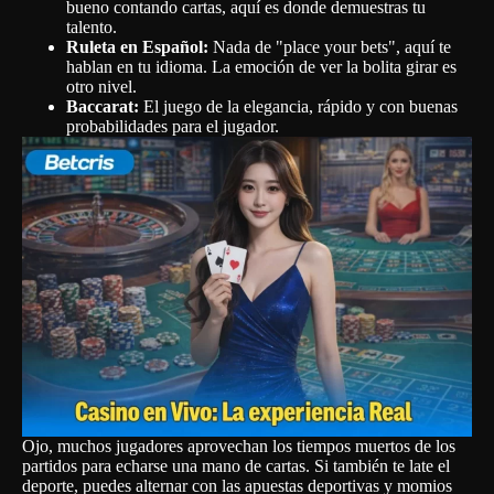
bueno contando cartas, aquí es donde demuestras tu
talento.
Ruleta en Español:
Nada de "place your bets", aquí te
hablan en tu idioma. La emoción de ver la bolita girar es
otro nivel.
Baccarat:
El juego de la elegancia, rápido y con buenas
probabilidades para el jugador.
Ojo, muchos jugadores aprovechan los tiempos muertos de los
partidos para echarse una mano de cartas. Si también te late el
deporte, puedes alternar con las apuestas deportivas y momios