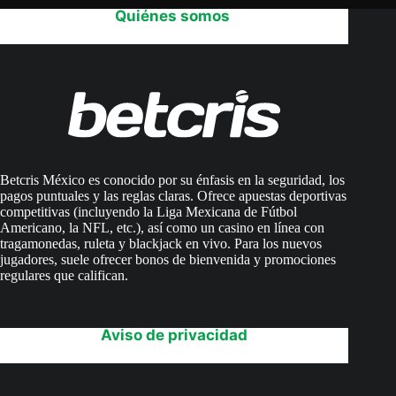
Quiénes somos
Betcris México es conocido por su énfasis en la seguridad, los
pagos puntuales y las reglas claras. Ofrece apuestas deportivas
competitivas (incluyendo la Liga Mexicana de Fútbol
Americano, la NFL, etc.), así como un casino en línea con
tragamonedas, ruleta y blackjack en vivo. Para los nuevos
jugadores, suele ofrecer bonos de bienvenida y promociones
regulares que califican.
Aviso de privacidad