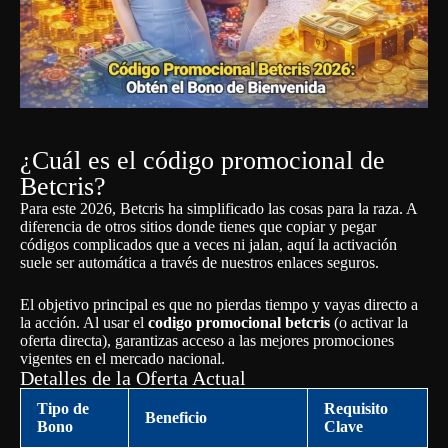
¿Cuál es el código promocional de
Betcris?
Para este 2026, Betcris ha simplificado las cosas para la raza. A
diferencia de otros sitios donde tienes que copiar y pegar
códigos complicados que a veces ni jalan, aquí la activación
suele ser automática a través de nuestros enlaces seguros.
El objetivo principal es que no pierdas tiempo y vayas directo a
la acción. Al usar el
codigo promocional betcris
(o activar la
oferta directa), garantizas acceso a las mejores promociones
vigentes en el mercado nacional.
Detalles de la Oferta Actual
Tipo de
Requisito
Beneficio
Bono
Clave