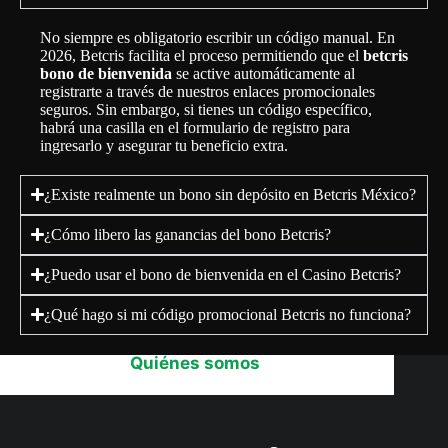
No siempre es obligatorio escribir un código manual. En
2026, Betcris facilita el proceso permitiendo que el
betcris
bono de bienvenida
se active automáticamente al
registrarte a través de nuestros enlaces promocionales
seguros. Sin embargo, si tienes un código específico,
habrá una casilla en el formulario de registro para
ingresarlo y asegurar tu beneficio extra.
¿Existe realmente un bono sin depósito en Betcris México?
¿Cómo libero las ganancias del bono Betcris?
¿Puedo usar el bono de bienvenida en el Casino Betcris?
¿Qué hago si mi código promocional Betcris no funciona?
Quiénes somos