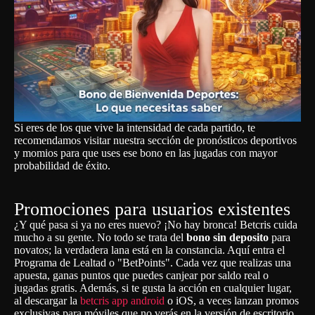
Si eres de los que vive la intensidad de cada partido, te
recomendamos visitar nuestra sección de pronósticos deportivos
y momios para que uses ese bono en las jugadas con mayor
probabilidad de éxito.
Promociones para usuarios existentes
¿Y qué pasa si ya no eres nuevo? ¡No hay bronca! Betcris cuida
mucho a su gente. No todo se trata del
bono sin deposito
para
novatos; la verdadera lana está en la constancia. Aquí entra el
Programa de Lealtad o "BetPoints". Cada vez que realizas una
apuesta, ganas puntos que puedes canjear por saldo real o
jugadas gratis. Además, si te gusta la acción en cualquier lugar,
al descargar la
betcris app android
o iOS, a veces lanzan promos
exclusivas para móviles que no verás en la versión de escritorio.