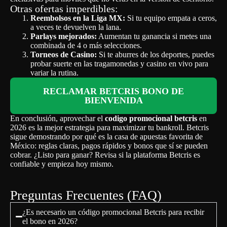
Otras ofertas imperdibles:
Reembolsos en la Liga MX:
Si tu equipo empata a ceros,
a veces te devuelven la lana.
Parlays mejorados:
Aumentan tu ganancia si metes una
combinada de 4 o más selecciones.
Torneos de Casino:
Si te aburres de los deportes, puedes
probar suerte en las tragamonedas y casino en vivo para
variar la rutina.
RECLAMAR BETCRIS BONO DE
BIENVENIDA
En conclusión, aprovechar el
codigo promocional betcris
en
2026 es la mejor estrategia para maximizar tu bankroll. Betcris
sigue demostrando por qué es la casa de apuestas favorita de
México: reglas claras, pagos rápidos y bonos que sí se pueden
cobrar. ¿Listo para ganar? Revisa si la plataforma Betcris es
confiable y empieza hoy mismo.
Preguntas Frecuentes (FAQ)
¿Es necesario un código promocional Betcris para recibir
el bono en 2026?